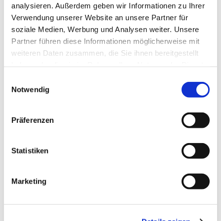
Haben Sie Fragen zu unseren Angeboten oder ein anderes
analysieren. Außerdem geben wir Informationen zu Ihrer
Anliegen?
Verwendung unserer Website an unsere Partner für
Wir beraten Sie gerne individuell und kompetent.
soziale Medien, Werbung und Analysen weiter. Unsere
Partner führen diese Informationen möglicherweise mit
Sprechen Sie uns an – wir sind für Sie da!
weiteren Daten zusammen, die Sie ihnen bereitgestellt
02421 93580

haben oder die sie im Rahmen Ihrer Nutzung der Dienste
gesammelt haben.
Einwilligungsauswahl
info@hasberg.de

Notwendig
Präferenzen
Einige der Referenzen im Bereich
Garagentore
Statistiken
Marketing